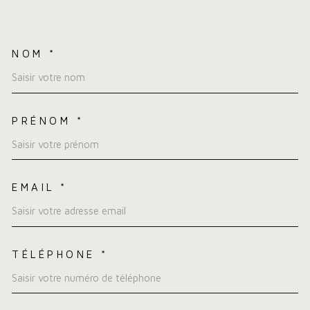
NOM *
TRAD_MELTEM_VOSCOORDO
PRÉNOM *
EMAIL *
TÉLÉPHONE *