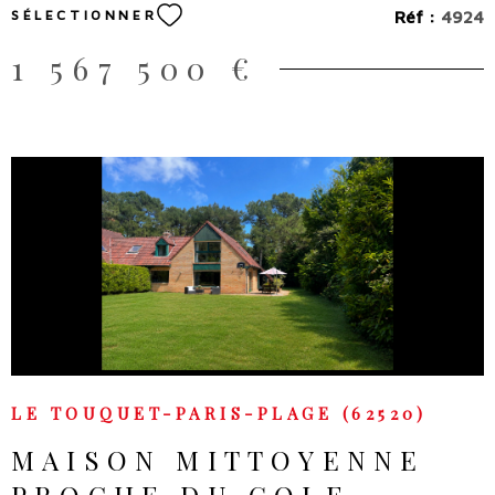
SÉLECTIONNER
parfaire le confort quotidien.
Réf :
4924
1 567 500 €
VOIR LE BIEN
LE TOUQUET-PARIS-PLAGE (62520)
MAISON MITTOYENNE