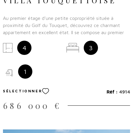
VILLA TOUQUETTOISE
Au premier étage d'une petite copropriété située à
proximité du Golf du Touquet, découvrez ce charmant
appartement en excellent état. Il se compose au premier
niveau d'une entrée, un salon/salle à manger avec une
magnifique vue sur la nature, une cuisine équipée. A
4
3
l'étage un palier dessert trois chambres, une salle de bains,
WC et greniers. 81 m2 utiles, 69,27 m2 habitables (
carrez). Deux places de stationnement complète ce bien.
1
SÉLECTIONNER
Réf :
4914
686 000 €