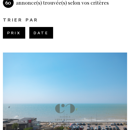
60
annonce(s) trouvée(s) selon vos critères
PLUS DE CRITÈRES
CHAMPS
NOS SE
RECHERCHER
TEXTE
TRIER PAR
RÉFÉRENCE
PRIX
DATE
NOTRE 
VOIR LE BIEN