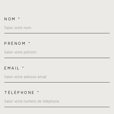
NOM *
TRAD_MELTEM_VOSCOORDO
PRÉNOM *
EMAIL *
TÉLÉPHONE *