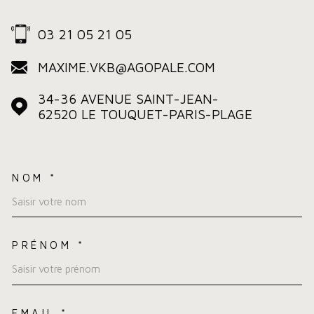
03 21 05 21 05
MAXIME.VKB@AGOPALE.COM
34-36 AVENUE SAINT-JEAN-
62520
LE TOUQUET-PARIS-PLAGE
NOM *
TRAD_MELTEM_VOSCOORDO
PRÉNOM *
EMAIL *