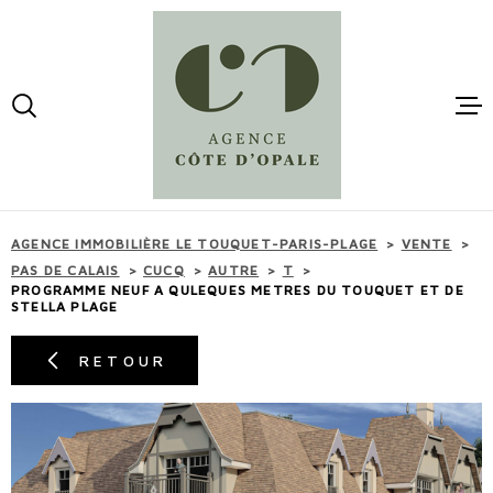
Aller
Aller
Aller
Aller
à
à
au
au
:
la
menu
contenu
VOTRE
recherche
principal
RECHERCHE
ACCUEI
TYPE
D'OFFRE
ACHETER
VENTES
AGENCE IMMOBILIÈRE LE TOUQUET-PARIS-PLAGE
VENTE
TYPE
PAS DE CALAIS
CUCQ
AUTRE
T
DE
TYPE DE BIEN
PROGRAMME NEUF A QULEQUES METRES DU TOUQUET ET DE
BIEN
LOCATI
STELLA PLAGE
VILLE
RETOUR
ESTIMA
BUDGET
BUDGET
MAIL -
CONTAC