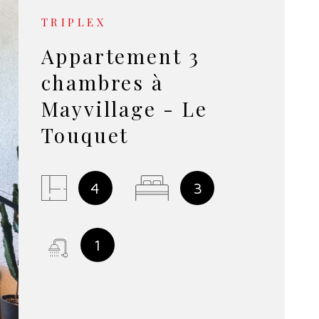
NOS SERV
TRIPLEX
Appartement 3
NOTRE É
chambres à
Mayvillage - Le
Touquet
4
3
1