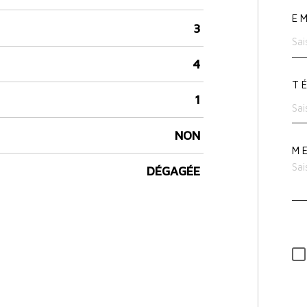
E
3
4
T
1
NON
M
DÉGAGÉE