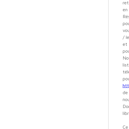
re
en 
Rés
pou
vou
/ l
et 
pou
Nou
lis
tél
pou
htt
de 
nou
Don
libr
Ce