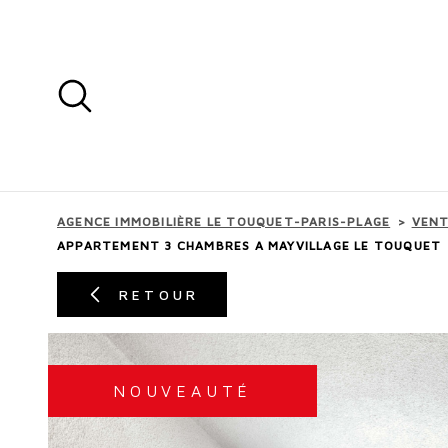
Aller
Aller
Aller
Aller
à
à
au
au
:
la
menu
contenu
recherche
principal
AGENCE IMMOBILIÈRE LE TOUQUET-PARIS-PLAGE
VEN
APPARTEMENT 3 CHAMBRES A MAYVILLAGE LE TOUQUET
RETOUR
NOUVEAUTÉ