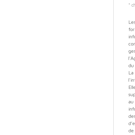
* c
Les
for
inf
co
ges
l'A
du
La 
l'i
El
sup
au 
inf
des
d’e
de 