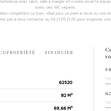
 lumineuse avec salon, salle à manger et cuisine ouverte équipé
bains, des WC séparés.
ellier complètent ce bien, idéal pour un pied-à-terre ou une rés
tez pas à nous contacter au 03.21.05.21.05 pour organiser une 
Ce
COPROPRIÉTÉ
FINANCIER
vo
P
62520
N
82 M²
69,66 M²