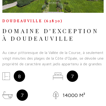
DOUDEAUVILLE (62830)
DOMAINE D'EXCEPTION
À DOUDEAUVILLE
Au cœur pittoresque de la Vallée de la Course, à seulement
vingt minutes des plages de la Côte d’Opale, se dévoile une
propriété de caractère ayant jadis appartenu à de grandes
familles françaises, symbole d’élégance et
d’authenticité.Implanté sur un parc arboré de 1,4 hectare,
8
7
le manoir principal déploie environ 375 m² sur plusieurs
niveaux, offrant de généreux espaces de vie, dont
plusieurs suites confortables. Les pièces de réception,
7
14000 M²
lumineuses et raffinées, séduisent par leur cachet et leurs
volumes.Deux maisons indépendantes, idéales pour recevoir