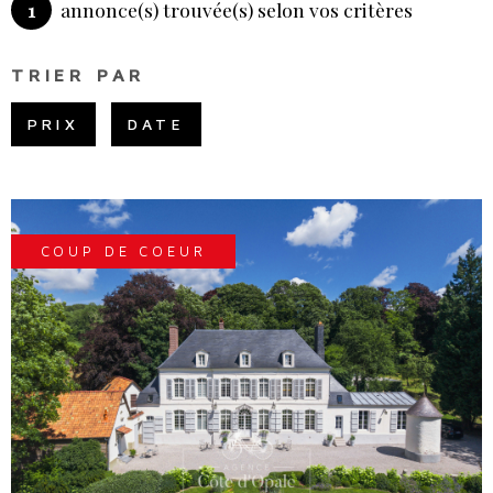
1
annonce(s) trouvée(s) selon vos critères
PLUS DE CRITÈRES
CHAMPS
NOS SE
RECHERCHER
TEXTE
TRIER PAR
RÉFÉRENCE
PRIX
DATE
NOTRE 
COUP DE COEUR
VOIR LE BIEN