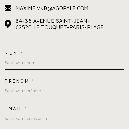
MAXIME.VKB@AGOPALE.COM
34-36 AVENUE SAINT-JEAN-
62520
LE TOUQUET-PARIS-PLAGE
NOM *
TRAD_MELTEM_VOSCOORDO
PRÉNOM *
EMAIL *