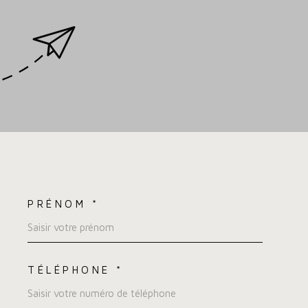
e
PRÉNOM *
OORDONNEES
TÉLÉPHONE *