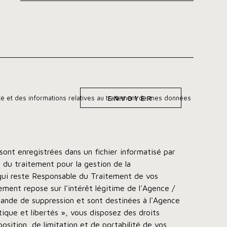
EDEMANDE
ENVOYER
lité et des informations relatives au traitement de mes données
 sont enregistrées dans un fichier informatisé par
du traitement pour la gestion de la
 qui reste Responsable du Traitement de vos
ement repose sur l'intérêt légitime de l'Agence /
ande de suppression et sont destinées à l'Agence
ique et libertés », vous disposez des droits
osition, de limitation et de portabilité de vos