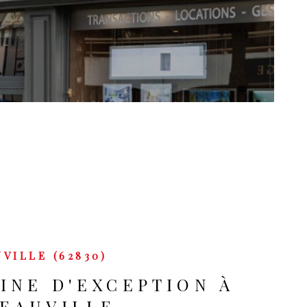
NOS SERV
NOTRE É
VILLE (62830)
INE D'EXCEPTION À
EAUVILLE