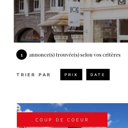
1
annonce(s) trouvée(s) selon vos critères
TRIER PAR
PRIX
DATE
COUP DE COEUR