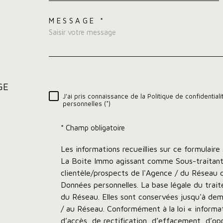
MESSAGE *
TRAD_MELTEM_VOR
GE
J'ai pris connaissance de la Politique de confidentia
RÈGLEMENTATION
personnelles (*)
* Champ obligatoire
Les informations recueillies sur ce formulaire
La Boite Immo agissant comme Sous-traitant 
clientèle/prospects de l'Agence / du Réseau
Données personnelles. La base légale du trait
du Réseau. Elles sont conservées jusqu'à dem
/ au Réseau. Conformément à la loi « informat
d’accès, de rectification, d’effacement, d’opp