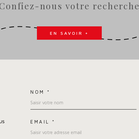
Confiez-nous votre recherch
EN SAVOIR +
NOM *
TRAD_MELTEM_VOSC
us
EMAIL *