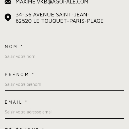
MAXIME.VKB@AGOPALE.COM
34-36 AVENUE SAINT-JEAN-
62520
LE TOUQUET-PARIS-PLAGE
NOM *
TRAD_MELTEM_VOSCOORDO
PRÉNOM *
EMAIL *