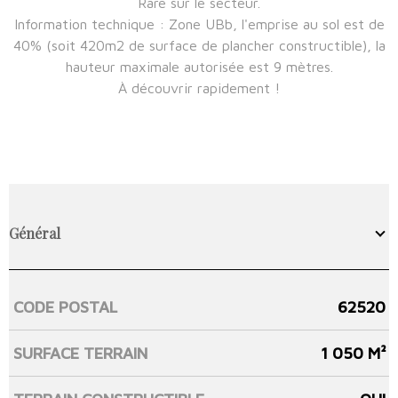
Rare sur le secteur.
Information technique : Zone UBb, l'emprise au sol est de
40% (soit 420m2 de surface de plancher constructible), la
hauteur maximale autorisée est 9 mètres.
À découvrir rapidement !
Général
CODE POSTAL
62520
Caractérisque
Valeurs
SURFACE TERRAIN
1 050 M²