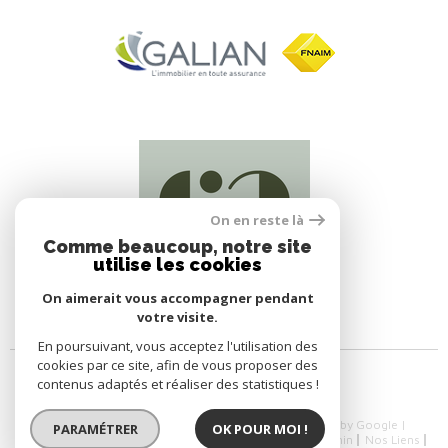
On en reste là
Comme beaucoup, notre site
utilise les cookies
On aimerait vous accompagner pendant
votre visite.
En poursuivant, vous acceptez l'utilisation des
cookies par ce site, afin de vous proposer des
contenus adaptés et réaliser des statistiques !
© 2026 | Tous droits réservés | Traduction powered by Google |
PARAMÉTRER
OK POUR MOI !
Nos Honoraires
Plan Du Site
Mentions Légales
Admin
Nos Liens