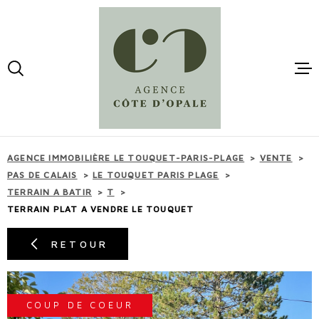
Aller
Aller
Aller
Aller
à
à
au
au
:
la
menu
contenu
VOTRE
recherche
principal
RECHERCHE
ACCUEI
TYPE
D'OFFRE
ACHETER
VENTES
AGENCE IMMOBILIÈRE LE TOUQUET-PARIS-PLAGE
VENTE
TYPE
PAS DE CALAIS
LE TOUQUET PARIS PLAGE
DE
TYPE DE BIEN
TERRAIN A BATIR
T
BIEN
LOCATI
TERRAIN PLAT A VENDRE LE TOUQUET
VILLE
RETOUR
ESTIMA
BUDGET
BUDGET
MAIL -
COUP DE COEUR
CONTAC