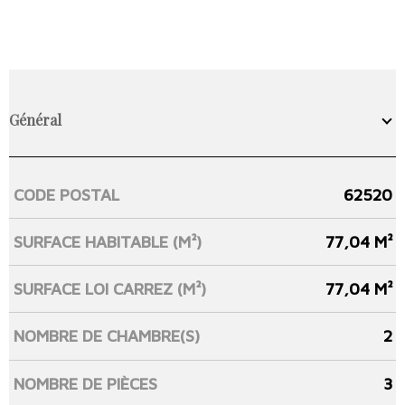
Général
CODE POSTAL
62520
Caractérisque
Valeurs
SURFACE HABITABLE (M²)
77,04 M²
SURFACE LOI CARREZ (M²)
77,04 M²
NOMBRE DE CHAMBRE(S)
2
NOMBRE DE PIÈCES
3