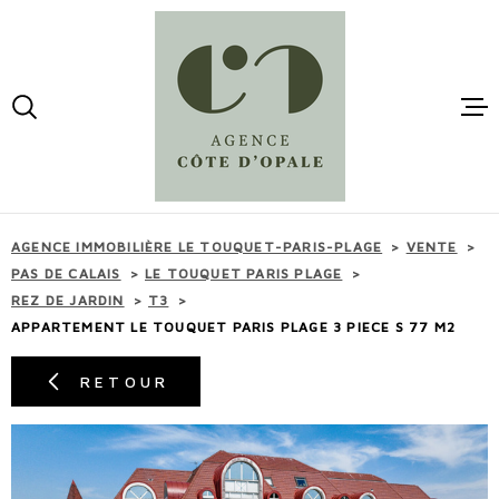
Aller
Aller
Aller
Aller
à
à
au
au
:
la
menu
contenu
VOTRE
recherche
principal
RECHERCHE
ACCUEI
TYPE
D'OFFRE
ACHETER
VENTES
AGENCE IMMOBILIÈRE LE TOUQUET-PARIS-PLAGE
VENTE
TYPE
PAS DE CALAIS
LE TOUQUET PARIS PLAGE
DE
TYPE DE BIEN
REZ DE JARDIN
T3
BIEN
LOCATI
APPARTEMENT LE TOUQUET PARIS PLAGE 3 PIECE S 77 M2
VILLE
RETOUR
ESTIMA
BUDGET
BUDGET
MAIL -
CONTAC