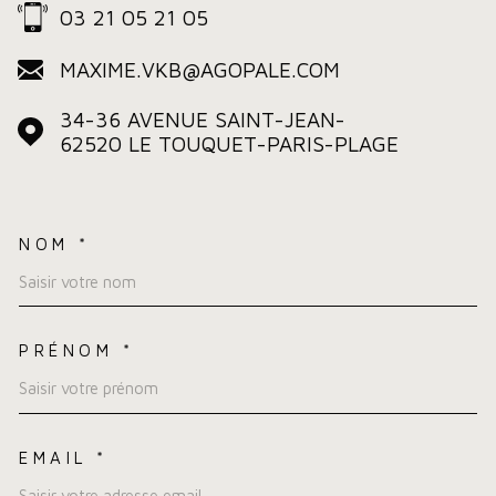
03 21 05 21 05
MAXIME.VKB@AGOPALE.COM
34-36 AVENUE SAINT-JEAN-
62520
LE TOUQUET-PARIS-PLAGE
NOM *
TRAD_MELTEM_VOSCOORDO
PRÉNOM *
EMAIL *