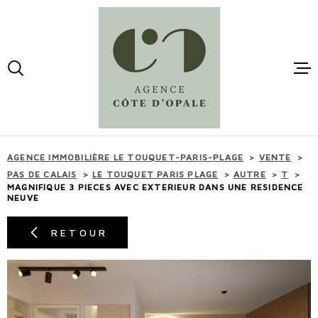
Aller
Aller
Aller
Aller
à
à
au
au
:
la
menu
contenu
VOTRE
recherche
principal
RECHERCHE
ACCUEI
TYPE
D'OFFRE
ACHETER
VENTES
AGENCE IMMOBILIÈRE LE TOUQUET-PARIS-PLAGE
VENTE
TYPE
PAS DE CALAIS
LE TOUQUET PARIS PLAGE
AUTRE
T
DE
TYPE DE BIEN
MAGNIFIQUE 3 PIECES AVEC EXTERIEUR DANS UNE RESIDENCE
BIEN
LOCATI
NEUVE
VILLE
RETOUR
ESTIMA
BUDGET
BUDGET
MAIL -
CONTAC