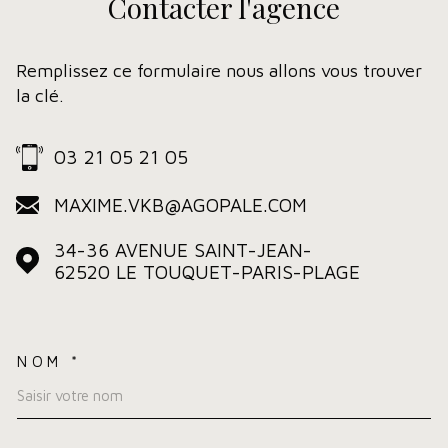
Contacter
l'agence
Remplissez ce formulaire nous allons vous trouver
la clé.
03 21 05 21 05
MAXIME.VKB@AGOPALE.COM
34-36 AVENUE SAINT-JEAN-
62520
LE TOUQUET-PARIS-PLAGE
NOM *
TRAD_MELTEM_VOSCOORDO