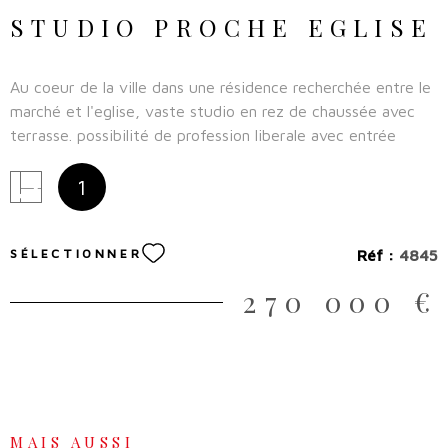
STUDIO PROCHE EGLISE
Au coeur de la ville dans une résidence recherchée entre le
marché et l'eglise, vaste studio en rez de chaussée avec
terrasse. possibilité de profession liberale avec entrée
indépendante. Cave incluse et possibilité de garage en sous
sol en option.Quelques travaux à prevoir.
1
SÉLECTIONNER
Réf :
4845
270 000 €
MAIS AUSSI