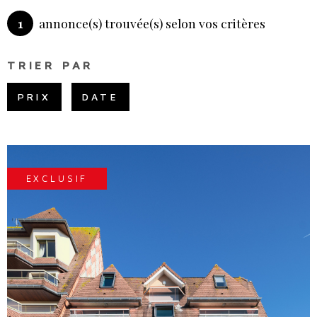
PLUS DE CRITÈRES
1
annonce(s) trouvée(s) selon vos critères
CHAMPS
NOS SE
RECHERCHER
TEXTE
TRIER PAR
RÉFÉRENCE
NOTRE 
PRIX
DATE
EXCLUSIF