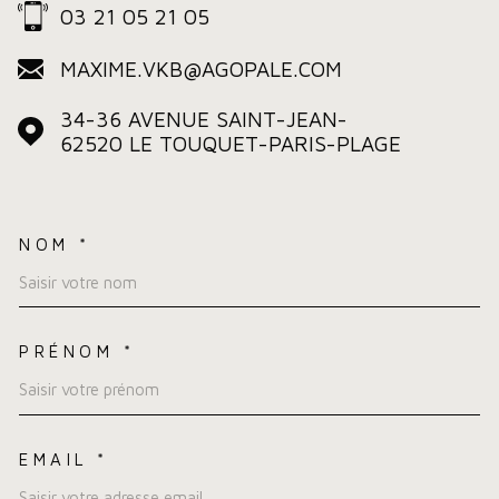
03 21 05 21 05
MAXIME.VKB@AGOPALE.COM
34-36 AVENUE SAINT-JEAN-
62520
LE TOUQUET-PARIS-PLAGE
NOM *
TRAD_MELTEM_VOSCOORDO
PRÉNOM *
EMAIL *