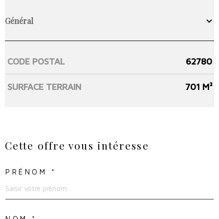
Général
CODE POSTAL
62780
Caractérisque
Valeurs
SURFACE TERRAIN
701 M²
Cette offre
vous intéresse
PRÉNOM *
NOM *