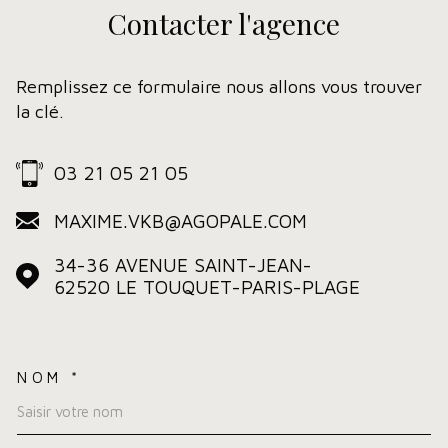
Contacter
l'agence
Remplissez ce formulaire nous allons vous trouver
la clé.
03 21 05 21 05
MAXIME.VKB@AGOPALE.COM
34-36 AVENUE SAINT-JEAN-
62520
LE TOUQUET-PARIS-PLAGE
NOM *
TRAD_MELTEM_VOSCOORDO