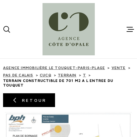
Aller
Aller
Aller
Aller
à
à
au
au
:
la
menu
contenu
VOTRE
recherche
principal
RECHERCHE
ACCUEI
TYPE
D'OFFRE
ACHETER
VENTES
AGENCE IMMOBILIÈRE LE TOUQUET-PARIS-PLAGE
VENTE
TYPE
PAS DE CALAIS
CUCQ
TERRAIN
T
DE
TYPE DE BIEN
TERRAIN CONSTRUCTIBLE DE 701 M2 A L ENTREE DU
BIEN
LOCATI
TOUQUET
VILLE
RETOUR
ESTIMA
BUDGET
BUDGET
MAIL -
CONTAC