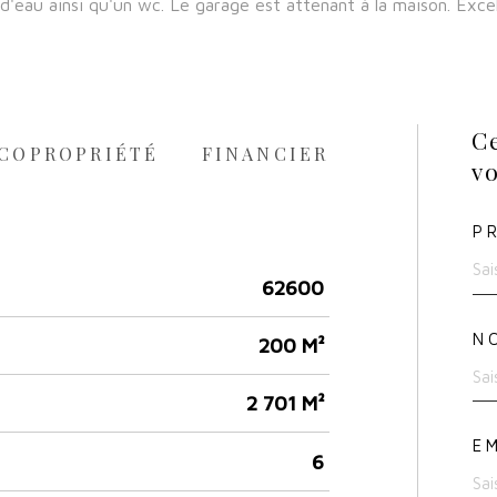
d'eau ainsi qu'un wc. Le garage est attenant à la maison. Excel
Ce
COPROPRIÉTÉ
FINANCIER
vo
P
62600
N
200 M²
2 701 M²
E
6