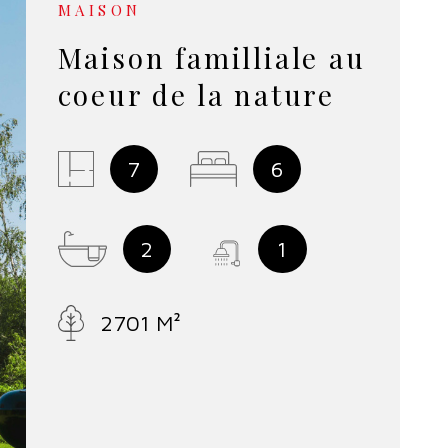
MAISON
NOS SERV
Maison familliale au
coeur de la nature
NOTRE É
7
6
2
1
2701 M²