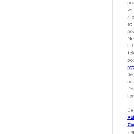
pou
vou
/ l
et 
pou
Nou
lis
tél
pou
htt
de 
nou
Don
libr
Ce
Pol
Con
s'a