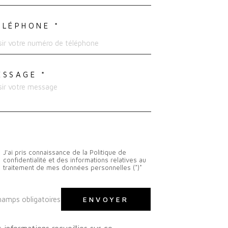
ÉLÉPHONE *
ESSAGE *
J'ai pris connaissance de la Politique de
confidentialité et des informations relatives au
traitement de mes données personnelles (*)*
hamps obligatoires
ENVOYER