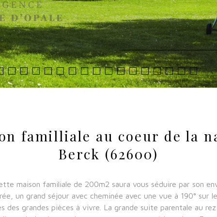
on familliale au coeur de la n
Berck (62600)
tte maison familiale de 200m2 saura vous séduire par son en
trée, un grand séjour avec cheminée avec une vue à 190° sur le
es des grandes pièces à vivre. La grande suite parentale au rez