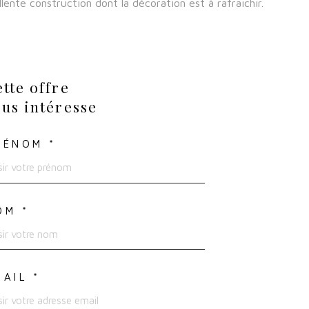
lente construction dont la décoration est à rafraichir.
tte offre
us intéresse
RÉNOM *
OM *
MAIL *