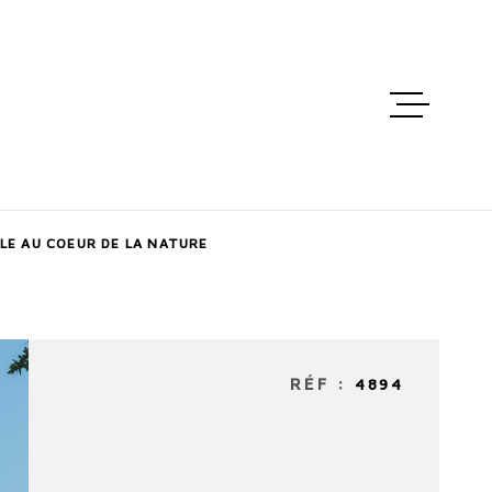
ACCUEIL
VENTES
ALE AU COEUR DE LA NATURE
LOCATIO
ESTIMATI
RÉF :
4894
MAIL - C