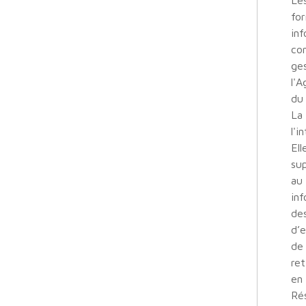
Les
for
inf
co
ges
l'A
du
La 
l'i
El
sup
au 
inf
des
d’e
de 
re
en 
Rés