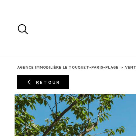
Aller
Aller
Aller
Aller
à
à
au
au
:
la
menu
contenu
recherche
principal
AGENCE IMMOBILIÈRE LE TOUQUET-PARIS-PLAGE
VEN
RETOUR