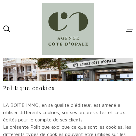
Aller
Aller
Aller
Aller
à
à
au
au
:
la
menu
contenu
recherche
principal
ACCUEI
VENTES
LOCATI
Politique cookies
ESTIMA
LA BOÎTE IMMO, en sa qualité d’éditeur, est amené à
utiliser différents cookies, sur ses propres sites et ceux
édités pour le compte de ses clients.
MAIL -
La présente Politique explique ce que sont les cookies, les
CONTAC
différents types de cookies pouvant être utilisés sur les