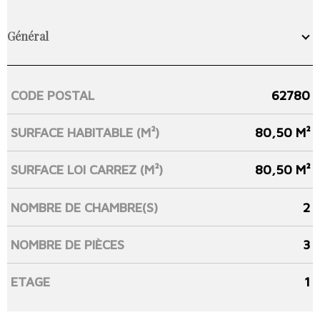
Général
CODE POSTAL
62780
Caractérisque
Valeurs
SURFACE HABITABLE (M²)
80,50 M²
SURFACE LOI CARREZ (M²)
80,50 M²
NOMBRE DE CHAMBRE(S)
2
NOMBRE DE PIÈCES
3
ETAGE
1