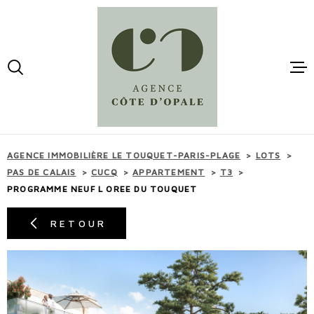
Aller
Aller
Aller
Aller
à
à
au
au
:
la
menu
contenu
VOTRE
recherche
principal
RECHERCHE
ACCUEI
TYPE
OFFRES PROGRAMMES
D'OFFRE
NEUFS
VENTES
AGENCE IMMOBILIÈRE LE TOUQUET-PARIS-PLAGE
LOTS
TYPE
PAS DE CALAIS
CUCQ
APPARTEMENT
T3
DE
TYPE DE BIEN
PROGRAMME NEUF L OREE DU TOUQUET
BIEN
LOCATI
VILLE
RETOUR
ESTIMA
BUDGET
BUDGET
MAIL -
CONTAC