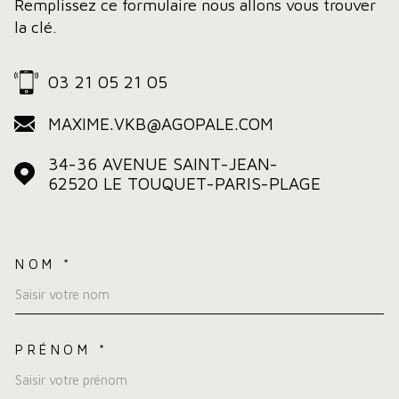
Remplissez ce formulaire nous allons vous trouver
la clé.
03 21 05 21 05
MAXIME.VKB@AGOPALE.COM
34-36 AVENUE SAINT-JEAN-
62520
LE TOUQUET-PARIS-PLAGE
NOM *
TRAD_MELTEM_VOSCOORDO
PRÉNOM *