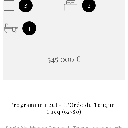
3
2
1
545 000 €
Programme neuf - L'Orée du Touquet
Cucq (62780)
Située à la lisière de Cucq et du Touquet, cette nouvelle