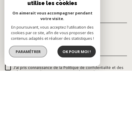
utilise les cookies
TÉLÉPHONE *
On aimerait vous accompagner pendant
votre visite.
En poursuivant, vous acceptez l'utilisation des
cookies par ce site, afin de vous proposer des
MESSAGE *
TRAD_MELTEM_VOREDEMA
contenus adaptés et réaliser des statistiques !
PARAMÉTRER
OK POUR MOI !
J'ai pris connaissance de la Politique de confidentialité et des
RÈGLEMENTATION
informations relatives au traitement de mes données
personnelles (*)
* Champ obligatoire
ENVOYER
Les informations recueillies sur ce formulaire sont
enregistrées dans un fichier informatisé par La Boite