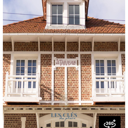
Pose par lit simple : 5€ Pose par lit double : 8€
RÈGLEMENT – GESTION DES DÉCHETS Maisons & Villas
Afin de respecter les règles de la commune du Touquet
ainsi que la propreté des logements, les déchets ne doivent
en aucun cas être déposés dans les poubelles privatives de
la maison ou de la villa. Les locataires doivent
obligatoirement utiliser les conteneurs publics de la ville du
VOIR LE BIEN
Touquet prévus pour : les déchets ménagers, les
emballages recyclables, le verre. ?? Tout dépôt de déchets
dans les poubelles de la propriété entraînera la facturation
d’un forfait de 250 €. Nous vous remercions de respecter
ces consignes afin de préserver la qualité des lieux et le
confort de chacun.