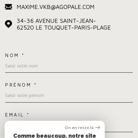
MAXIME.VKB@AGOPALE.COM
34-36 AVENUE SAINT-JEAN-
62520
LE TOUQUET-PARIS-PLAGE
NOM *
TRAD_MELTEM_VOSCOORDO
PRÉNOM *
EMAIL *
On en reste là
Comme beaucoup, notre site