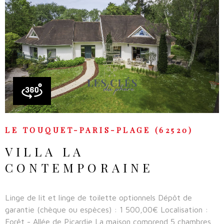
ménagers, les emballages recyclables, le verre. ?? Tout
dépôt de déchets dans les poubelles de la propriété
entraînera la facturation d’un forfait de 250 €. Nous vous
VOIR LE BIEN
remercions de respecter ces consignes afin de préserver la
qualité des lieux et le confort de chacun.
LE TOUQUET-PARIS-PLAGE (62520)
VILLA LA
CONTEMPORAINE
Linge de lit et linge de toilette optionnels Dépôt de
garantie (chèque ou espèces) : 1 500,00€ Localisation :
Forêt - Allée de Picardie La maison comprend 5 chambres,