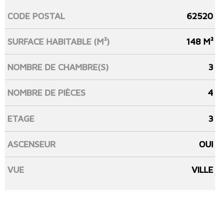
CODE POSTAL
62520
Caractérisque
Valeurs
SURFACE HABITABLE (M²)
148 M²
NOMBRE DE CHAMBRE(S)
3
NOMBRE DE PIÈCES
4
ETAGE
3
ASCENSEUR
OUI
VUE
VILLE