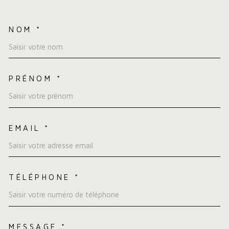
NOM *
TRAD_MELTEM_VOSCOORDO
PRÉNOM *
EMAIL *
TÉLÉPHONE *
MESSAGE *