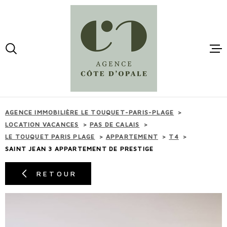
Aller
Aller
Aller
Aller
à
à
au
au
:
la
menu
contenu
VOTRE
recherche
principal
RECHERCHE
ACCUEI
TYPE
OFFRES LOCATIONS
D'OFFRE
VACANCES
VENTES
AGENCE IMMOBILIÈRE LE TOUQUET-PARIS-PLAGE
TYPE
LOCATION VACANCES
PAS DE CALAIS
DE
TYPE DE BIEN
LE TOUQUET PARIS PLAGE
APPARTEMENT
T4
BIEN
LOCATI
SAINT JEAN 3 APPARTEMENT DE PRESTIGE
VILLE
RETOUR
ESTIMA
BUDGET
BUDGET
MAIL -
CONTAC