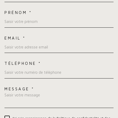
PRÉNOM *
EMAIL *
TÉLÉPHONE *
MESSAGE *
TRAD_MELTEM_VOREDEMA