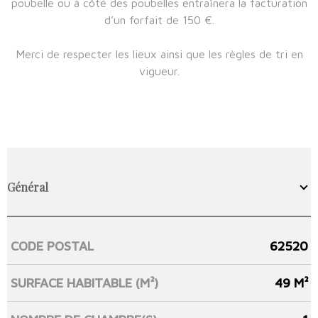
poubelle ou à côté des poubelles entraînera la facturation
d’un forfait de 150 €.
Merci de respecter les lieux ainsi que les règles de tri en
vigueur.
Général
CODE POSTAL
62520
Caractérisque
Valeurs
SURFACE HABITABLE (M²)
49 M²