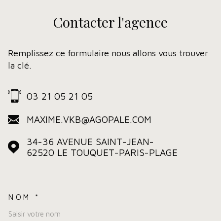
Contacter
l'agence
Remplissez ce formulaire nous allons vous trouver
la clé.
03 21 05 21 05
MAXIME.VKB@AGOPALE.COM
34-36 AVENUE SAINT-JEAN-
62520
LE TOUQUET-PARIS-PLAGE
NOM *
TRAD_MELTEM_VOSCOORDO