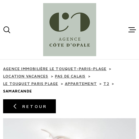
Aller
Aller
Aller
Aller
à
à
au
au
:
la
menu
contenu
VOTRE
recherche
principal
RECHERCHE
ACCUEI
TYPE
OFFRES LOCATIONS
D'OFFRE
VACANCES
VENTES
AGENCE IMMOBILIÈRE LE TOUQUET-PARIS-PLAGE
TYPE
LOCATION VACANCES
PAS DE CALAIS
DE
TYPE DE BIEN
LE TOUQUET PARIS PLAGE
APPARTEMENT
T2
BIEN
LOCATI
SAMARCANDE
VILLE
RETOUR
ESTIMA
BUDGET
BUDGET
MAIL -
CONTAC